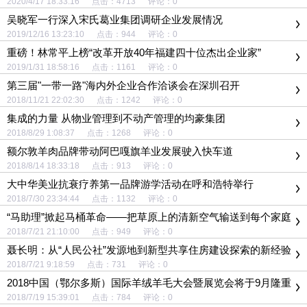
2020/4/17 18:33:16 点击：4713 评论：0
吴晓军一行深入宋氏葛业集团调研企业发展情况
2019/12/16 13:23:10 点击：944 评论：0
重磅！林常平上榜“改革开放40年福建四十位杰出企业家”
2019/1/31 18:58:16 点击：1161 评论：0
第三届"一带一路"海内外企业合作洽谈会在深圳召开
2018/11/21 22:02:30 点击：1242 评论：0
集成的力量 从物业管理到不动产管理的均豪集团
2018/8/29 1:08:37 点击：1268 评论：0
额尔敦羊肉品牌带动阿巴嘎旗羊业发展驶入快车道
2018/8/14 18:33:18 点击：913 评论：0
大中华美业抗衰疗养第一品牌游学活动在呼和浩特举行
2018/7/30 23:34:44 点击：1132 评论：0
“马助理”掀起马桶革命——把草原上的清新空气输送到每个家庭
2018/7/21 21:10:00 点击：949 评论：0
聂长明：从“人民公社”发源地到新型共享住房建设探索的新经验
2018/7/21 9:18:59 点击：731 评论：0
2018中国（鄂尔多斯）国际羊绒羊毛大会暨展览会将于9月隆重
召开
2018/7/19 15:39:01 点击：784 评论：0