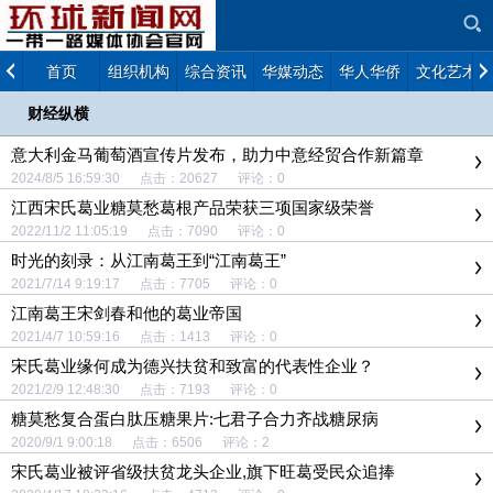
首页
组织机构
综合资讯
华媒动态
华人华侨
文化艺术
财经纵横
意大利金马葡萄酒宣传片发布，助力中意经贸合作新篇章
2024/8/5 16:59:30 点击：20627 评论：0
江西宋氏葛业糖莫愁葛根产品荣获三项国家级荣誉
2022/11/2 11:05:19 点击：7090 评论：0
时光的刻录：从江南葛王到“江南葛王”
2021/7/14 9:19:17 点击：7705 评论：0
江南葛王宋剑春和他的葛业帝国
2021/4/7 10:59:16 点击：1413 评论：0
宋氏葛业缘何成为德兴扶贫和致富的代表性企业？
2021/2/9 12:48:30 点击：7193 评论：0
糖莫愁复合蛋白肽压糖果片:七君子合力齐战糖尿病
2020/9/1 9:00:18 点击：6506 评论：2
宋氏葛业被评省级扶贫龙头企业,旗下旺葛受民众追捧