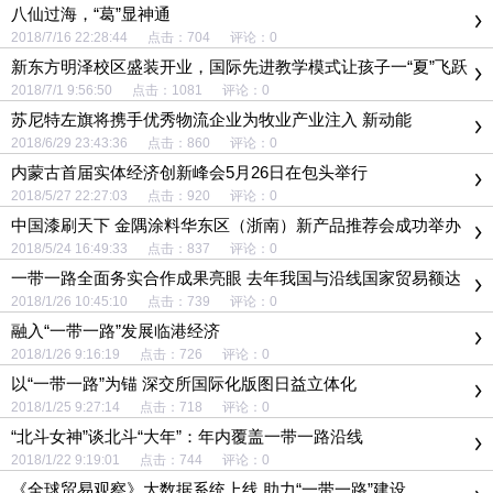
八仙过海，“葛”显神通
2018/7/16 22:28:44 点击：704 评论：0
新东方明泽校区盛装开业，国际先进教学模式让孩子一“夏”飞跃
2018/7/1 9:56:50 点击：1081 评论：0
苏尼特左旗将携手优秀物流企业为牧业产业注入 新动能
2018/6/29 23:43:36 点击：860 评论：0
内蒙古首届实体经济创新峰会5月26日在包头举行
2018/5/27 22:27:03 点击：920 评论：0
中国漆刷天下 金隅涂料华东区（浙南）新产品推荐会成功举办
2018/5/24 16:49:33 点击：837 评论：0
一带一路全面务实合作成果亮眼 去年我国与沿线国家贸易额达
7.4万亿元
2018/1/26 10:45:10 点击：739 评论：0
融入“一带一路”发展临港经济
2018/1/26 9:16:19 点击：726 评论：0
以“一带一路”为锚 深交所国际化版图日益立体化
2018/1/25 9:27:14 点击：718 评论：0
“北斗女神”谈北斗“大年”：年内覆盖一带一路沿线
2018/1/22 9:19:01 点击：744 评论：0
《全球贸易观察》大数据系统上线 助力“一带一路”建设