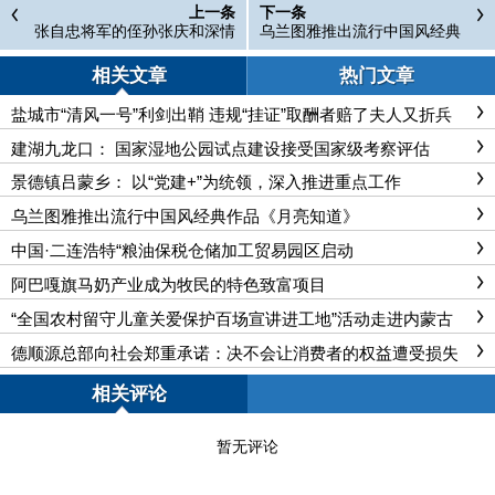
上一条
下一条
张自忠将军的侄孙张庆和深情
乌兰图雅推出流行中国风经典
缅怀叔祖父的英烈事迹！
作品《月亮知道》
相关文章
热门文章
盐城市“清风一号”利剑出鞘 违规“挂证”取酬者赔了夫人又折兵
建湖九龙口： 国家湿地公园试点建设接受国家级考察评估
景德镇吕蒙乡： 以“党建+”为统领，深入推进重点工作
乌兰图雅推出流行中国风经典作品《月亮知道》
中国·二连浩特“粮油保税仓储加工贸易园区启动
阿巴嘎旗马奶产业成为牧民的特色致富项目
“全国农村留守儿童关爱保护百场宣讲进工地”活动走进内蒙古
德顺源总部向社会郑重承诺：决不会让消费者的权益遭受损失
相关评论
暂无评论