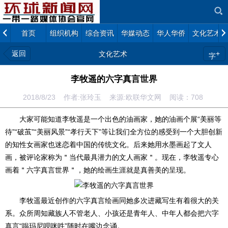
首页
组织机构
综合资讯
华媒动态
华人华侨
文化艺术
返回
+
文化艺术
字
李牧遥的六字真言世界
2018/8/23 作者:张玲玉 来源:欧联华文网 阅读：
708
大家可能知道李牧遥是一个出色的油画家，她的油画个展“美丽等
待”“破茧”“美丽风景”“孝行天下”等让我们全方位的感受到一个大胆创新
的知性女画家也迷恋着中国的传统文化。后来她用水墨画起了文人
画，被评论家称为＂当代最具潜力的文人画家＂。现在，李牧遥专心
画着＂六字真言世界＂，她的绘画生涯就是真善美的呈现。
李牧遥最近创作的六字真言绘画同她多次进藏写生有着很大的关
系。众所周知藏族人不管老人、小孩还是青年人、中年人都会把六字
真言“嗡玛尼呗咪吽”随时在嘴边念诵。