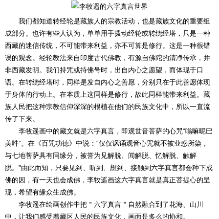
我们都知道转经轮是藏族人的宗教活动，也是藏族文化的重要组
成部分。也许有些人认为，单单用手拨动经轮或转绕经塔，只是一种
西藏的迷信传统，不可能带来利益，亦不可算是修行。这是一种很错
误的观念。经轮教法来自印度古代佛教，有源自佛陀的清净传承，并
非西藏发明。我们持咒或持佛号时，出自内心之愿望，而体现于口
语。在转绕经塔时，同样是发自内心之善愿，分别只在于此善愿体现
于身体的行动上。在本质上这同样是修行，故此同样能带来利益。藏
族人民把这种宗教信仰深深的根植在他们的民族文化中，所以一直流
传了下来。
李牧遥画中的藏文就是六字真言，即观世音菩萨的心咒“嗡嘛呢巴
美吽”。在《百咒功德》中说：“仅仅讽诵观音心咒就不被业惑所染，
与七地菩萨具有同缘分，被誉为见解脱、闻解脱、忆解脱、触解
脱。"由此而知，只要见到、听到、想到、接触到六字真言都会种下成
佛的因，有一天也会成佛，李牧遥画这六字真言就是真正菩提心的呈
现，希望有缘众生成佛。
李牧遥在绘画创作中把＂六字真言＂自然融合到了花海、山川
中，让我们感受着藏区人民的民族文化，画面是多么的协和。