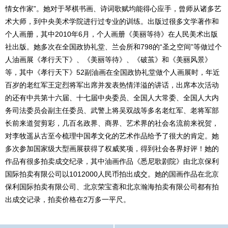
情女作家”。她对于琴棋书画、诗词歌赋均能得心应手，曾师从诸多艺
术大师，到中央美术学院进行过专业的训练。出版过很多文学著作和
个人画册，其中2010年6月，个人画册《美丽等待》在人民美术出版
社出版。她多次在全国政协礼堂、兰会所和798的“圣之空间”等做过个
人油画展《孝行天下》、《美丽等待》、《破茧》和《美丽风景》
等，其中《孝行天下》52副油画在全国政协礼堂做个人画展时，年近
百岁的老红军王定烈将军出席并发表热情洋溢的讲话，出席本次活动
的还有中共第十六届、十七届中央委员、全国人大常委、全国人大内
务司法委员会副主任委员、武警上将吴双战等多名老红军、老将军部
长前来道贺剪彩，几百名政界、商界、艺术界的社会名流前来祝贺，
对李牧遥从古至今梳理中国孝文化的艺术作品给予了很大的肯定。她
多次参加国家级大型画展获得了权威奖项，得到社会各界好评！她的
作品有很多拍卖成交纪录，其中油画作品《悉尼歌剧院》由北京保利
国际拍卖有限公司以1012000人民币拍出成交。她的国画作品在北京
保利国际拍卖有限公司、北京荣宝斋和北京瀚海拍卖有限公司都有拍
出成交记录，拍卖价格在2万多一平尺。