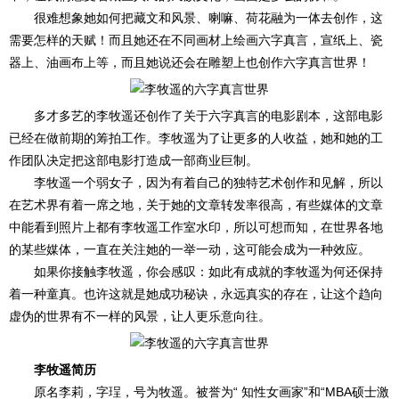
很难想象她如何把藏文和风景、喇嘛、荷花融为一体去创作，这
需要怎样的天赋！而且她还在不同画材上绘画六字真言，宣纸上、瓷
器上、油画布上等，而且她说还会在雕塑上也创作六字真言世界！
多才多艺的李牧遥还创作了关于六字真言的电影剧本，这部电影
已经在做前期的筹拍工作。李牧遥为了让更多的人收益，她和她的工
作团队决定把这部电影打造成一部商业巨制。
李牧遥一个弱女子，因为有着自己的独特艺术创作和见解，所以
在艺术界有着一席之地，关于她的文章转发率很高，有些媒体的文章
中能看到照片上都有李牧遥工作室水印，所以可想而知，在世界各地
的某些媒体，一直在关注她的一举一动，这可能会成为一种效应。
如果你接触李牧遥，你会感叹：如此有成就的李牧遥为何还保持
着一种童真。也许这就是她成功秘诀，永远真实的存在，让这个趋向
虚伪的世界有不一样的风景，让人更乐意向往。
李牧遥简历
原名李莉，字珵，号为牧遥。被誉为“ 知性女画家”和“MBA硕士激