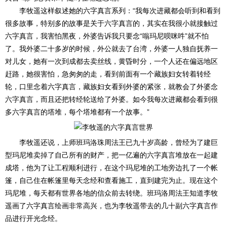
李牧遥这样叙述她的六字真言系列：“我每次进藏都会听到和看到
很多故事，特别多的故事是关于六字真言的，其实在我很小就接触过
六字真言，我害怕黑夜，外婆告诉我只要念“嗡玛尼呗咪吽”就不怕
了。我外婆二十多岁的时候，外公就去了台湾，外婆一人独自抚养一
对儿女，她有一次到成都去卖丝线，黄昏时分，一个人还在偏远地区
赶路，她很害怕，急匆匆的走，看到前面有一个藏族妇女转着转经
轮，口里念着六字真言，藏族妇女看到外婆的紧张，就教会了外婆念
六字真言，而且还把转经轮送给了外婆。如今我每次进藏都会看到很
多六字真言的塔堆，每个塔堆都有一个故事。”
李牧遥还说，上师班玛洛珠周法王已九十岁高龄，曾经为了建巨
型玛尼堆卖掉了自己所有的财产，把一亿遍的六字真言堆放在一起建
成塔，他为了让工程顺利进行，在这个玛尼堆的工地旁边扎了一个帐
篷，自己住在帐篷里每天念经和查看施工，直到建完为止。现在这个
玛尼堆，每天都有世界各地的信众前去转绕。班玛洛周法王知道李牧
遥画了六字真言绘画非常高兴，也为李牧遥带去的几十副六字真言作
品进行开光念经。