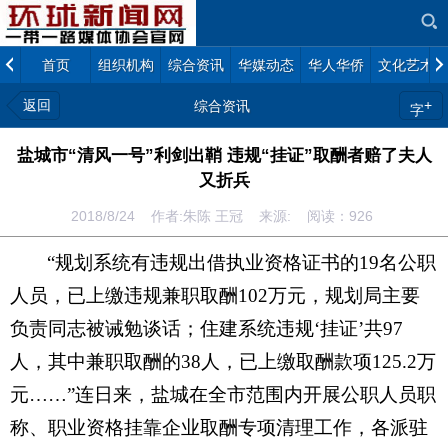
首页
组织机构
综合资讯
华媒动态
华人华侨
文化艺术
返回
+
综合资讯
字
盐城市“清风一号”利剑出鞘 违规“挂证”取酬者赔了夫人
又折兵
2018/8/24 作者:朱陈 王冠 来源: 阅读：
926
“规划系统有违规出借执业资格证书的19名公职
人员，已上缴违规兼职取酬102万元，规划局主要
负责同志被诫勉谈话；住建系统违规‘挂证’共97
人，其中兼职取酬的38人，已上缴取酬款项125.2万
元……”连日来，盐城在全市范围内开展公职人员职
称、职业资格挂靠企业取酬专项清理工作，各派驻