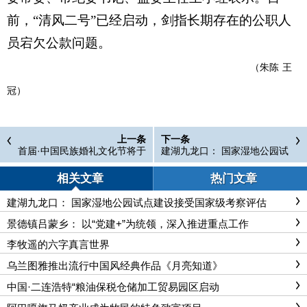
前，“清风二号”已经启动，剑指长期存在的公职人
员宕欠公款问题。
（朱陈
王
冠）
上一条
下一条
首届·中国民族婚礼文化节将于
建湖九龙口： 国家湿地公园试
9月14日在巴彦淖尔市开幕
点建设接受国家级考察评估
相关文章
热门文章
建湖九龙口： 国家湿地公园试点建设接受国家级考察评估
景德镇吕蒙乡： 以“党建+”为统领，深入推进重点工作
李牧遥的六字真言世界
乌兰图雅推出流行中国风经典作品《月亮知道》
中国·二连浩特“粮油保税仓储加工贸易园区启动