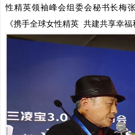
性精英领袖峰会组委会秘书长梅
《携手全球女性精英 共建共享幸福