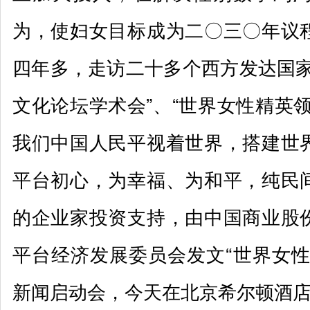
为，使妇女目标成为二〇三〇年议
四年多，走访二十多个西方发达国家
文化论坛学术会”、“世界女性精英
我们中国人民平视着世界，搭建世
平台初心，为幸福、为和平，纯民
的企业家投资支持，由中国商业股
平台经济发展委员会发文“世界女性
新闻启动会，今天在北京希尔顿酒