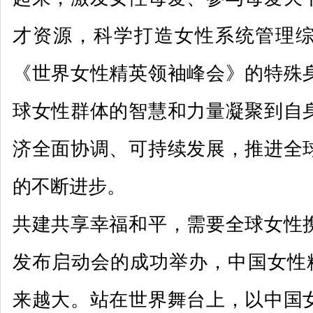
才资源，科学打造女性系统管理
《世界女性精英领袖峰会》的特殊
球女性群体的智慧和力量凝聚到自
济全面协调、可持续发展，推进全
的不断进步。
共建共享幸福和平，需要全球女性
发布启动会的成功举办，中国女性精
来越大。站在世界舞台上，以中国