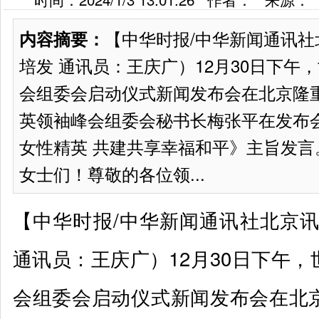
【中华时报/中华新闻通讯
内容摘要：
培发 通讯员：王庆广）12月30日下午
会组委会启动仪式新闻发布会在北京隆
英领袖峰会组委会秘书长梅张平在发布
女性精英 共建共享幸福和平》主旨发言
女士们！尊敬的各位领...
【中华时报/中华新闻通讯社北京
通讯员：王庆广）12月30日下午
会组委会启动仪式新闻发布会在北