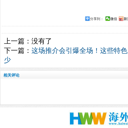
分享到：
微信
新
上一篇：没有了
下一篇：
这场推介会引爆全场！这些特色
少
相关评论