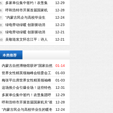
特色系列汽车赛事你了解多少
多家单位集中签约！农垦集
12-29
团呼和浩特市招商推介会圆满举行
呼和浩特市开展首届国家机
12-28
关“谁执法谁普法”履职报告评议系列活动
“内蒙古民企与高校毕业生
12-24
的暖冬之约——百城万企”民企高校携手促
绿电带动绿暖 创新驱动消
12-23
就业
纳 “蒙科聚”新型固体储热科技成果正式发
绿电带动绿暖 创新驱动消
12-21
布
纳 “蒙科聚”新型固体储热科技成果正式发
吴敬琏发文怀念江平：诗人
12-21
布
的奔放热情和法学家的严谨（全文）
本类推荐
内蒙古自然博物馆获评“国家自然
01-14
资源科普基地”称号
世界女性精英领袖峰会组委会工
01-03
作启动仪式在京举行
梅张平出席世界女性精英领袖峰
01-03
会组委会启动仪式讲话
这场推介会引爆全场！这些特色
12-31
系列汽车赛事你了解多少
多家单位集中签约！农垦集团呼
12-29
和浩特市招商推介会圆满举行
呼和浩特市开展首届国家机关“谁
12-28
执法谁普法”履职报告评议系列活动
“内蒙古民企与高校毕业生的暖冬
12-24