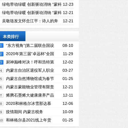
之约——百城万企”民企高校携手促就业
绿电带动绿暖 创新驱动消纳 “蒙科
12-23
聚”新型固体储热科技成果正式发布
绿电带动绿暖 创新驱动消纳 “蒙科
12-21
聚”新型固体储热科技成果正式发布
吴敬琏发文怀念江平：诗人的奔
12-21
放热情和法学家的严谨（全文）
本类排行
“东方视角”|第二届联合国设
08-10
计峰会新闻发布会暨WAD世界青年大会
2020年第三届“卓远杯”全国
11-29
（深圳论坛）隆重举行
女排菁英邀请赛在呼市一中闭幕
厨神巅峰对决！呼和浩特第
12-02
四届餐饮业职工职业技能比赛举行
内蒙古自治区退役军人职业
03-27
技能培训基地在呼和浩特新东方烹饪学校
内蒙古自然博物馆成为春节
01-25
揭牌
热点打卡地
内蒙古蒙能物业管理有限责
12-21
任公司举办技能大赛 18个项目部代表队比
烯腾石墨烯大健康康养产品
12-11
拼亮绝活
集中亮相呼和浩特
2020和林格尔冰雪那达慕
12-06
―周冲冲冰雪乐园盛大开园
疫情期间 内蒙古税务
10-09
12366热线暖心服务“不打烊”
和林格尔县2021线上年货
01-25