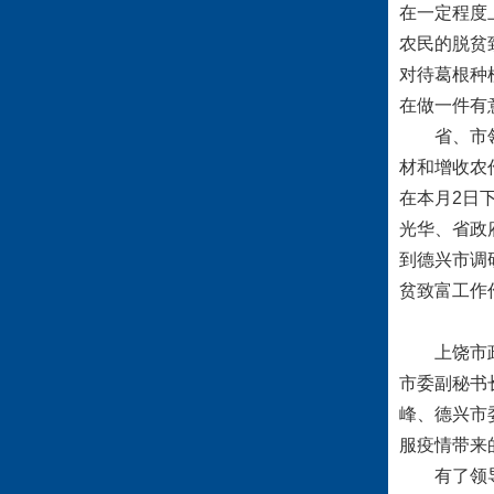
在一定程度
农民的脱贫
对待葛根种
在做一件有
省、市领导
材和增收农
在本月2日
光华、省政
到德兴市调
贫致富工作
上饶市政协
市委副秘书
峰、德兴市
服疫情带来
有了领导的