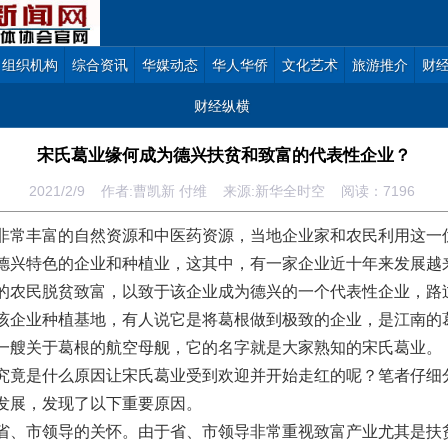
组织机构
综合资讯
华媒动态
华人华侨
文化艺术
旅游推介
财
财经纵横
宋氏葛业缘何成为德兴扶贫和致富的代表性企业？
2021/2/9 作者:曹凯新 付维 来源:新华全时空 阅读：
7196
丰富的自然资源和中医药资源，当地企业家和农民利用这一
德兴特色的企业和种植业，这其中，有一家企业近十年来发展越
的农民脱贫致富，以致于该企业成为德兴的一个代表性企业，路
该企业种植基地，有人说它是将葛根做到极致的企业，是江南的
一艘关于葛根的航空母舰，它的名字就是大家熟知的宋氏葛业。
是什么原因让宋氏葛业受到欢迎并开始走红的呢？笔者仔细
发展，发现了以下重要原因。
市领导的关怀。由于省、市领导非常重视致富产业尤其是扶