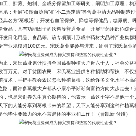
加工、贮藏、炮制、全成分保留加工等研究，阐明加工原理，构
体系；开展“松龄血脉康”和“小二热速清”等含葛中药大品种制造
经典名方“葛根汤”；开发心血管保护、降糖等保健品，糖尿病、
途食品，具有功能因子的饮料等普通食品；开展非药用部位综合
开发日化用品、食品等。该专项预计形成中药材大品种产业集群
全产业规模超100亿元。宋氏葛业能参与进来，证明了宋氏葛业
，宋氏葛业累计扶持全国葛根种植大户近六千人，社会公益
数百万元。对于贫困农民，宋氏葛业提供各种捐助和帮扶，不仅
植技术，手把手教会农民怎么种植葛根，这给许多文化水平不高
之路，而许多葛根大户都从小康小平渐渐向富裕方向大步走去！
的，也是宋剑春先生真心期待的，他表示，葛这个字不是他一个
天下的人能分享到葛根带来的希望，天下人能分享到这种种植葛
是他毕生要致力的永不言退休的事业和工作！（曹凯新 付维）