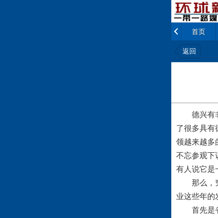
首页
返回
德兴有非常
了很多具有
领越来越多
不忘参观下
有人说它是
那么，究竟
业这些年的
首先是省、