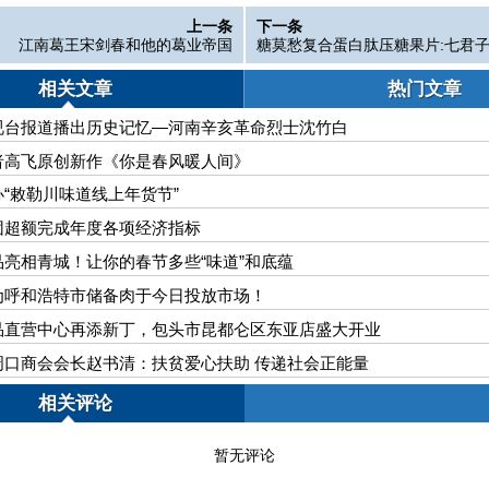
上一条
下一条
江南葛王宋剑春和他的葛业帝国
糖莫愁复合蛋白肽压糖果片:七君
尿病
相关文章
热门文章
视台报道播出历史记忆—河南辛亥革命烈士沈竹白
者高飞原创新作《你是春风暖人间》
“敕勒川味道线上年货节”
团超额完成年度各项经济指标
亮相青城！让你的春节多些“味道”和底蕴
为呼和浩特市储备肉于今日投放市场！
品直营中心再添新丁，包头市昆都仑区东亚店盛大开业
内蒙古河南周口商会会长赵书清：扶贫爱心扶助 传递社会正能量
相关评论
暂无评论