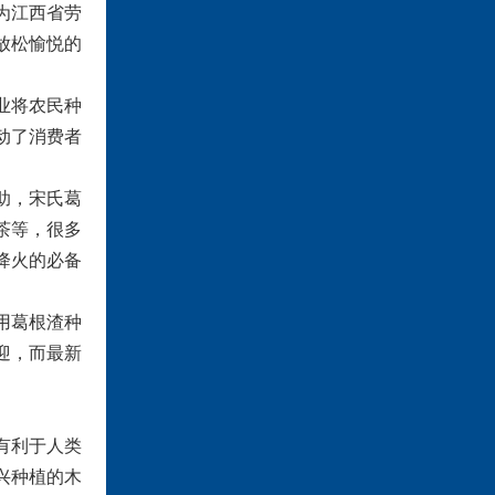
为江西省劳
放松愉悦的
业将农民种
动了消费者
助，宋氏葛
茶等，很多
降火的必备
用葛根渣种
迎，而最新
有利于人类
兴种植的木