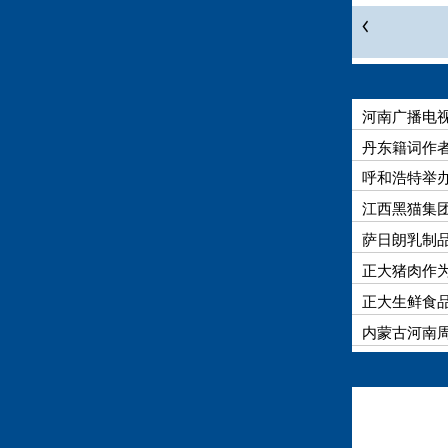
河南广播电
丹东籍词作
呼和浩特举办
江西黑猫集
萨日朗乳制品
正大猪肉作
正大生鲜食