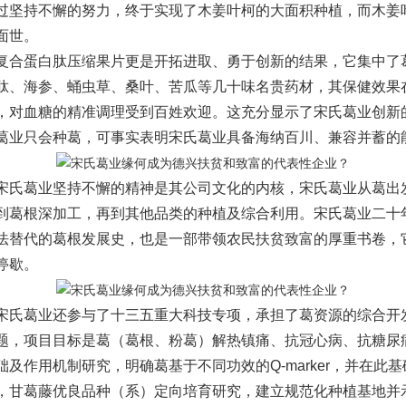
过坚持不懈的努力，终于实现了木姜叶柯的大面积种植，而木姜
面世。
蛋白肽压缩果片更是开拓进取、勇于创新的结果，它集中了
肽、海参、蛹虫草、桑叶、苦瓜等几十味名贵药材，其保健效果
，对血糖的精准调理受到百姓欢迎。这充分显示了宋氏葛业创新
葛业只会种葛，可事实表明宋氏葛业具备海纳百川、兼容并蓄的
葛业坚持不懈的精神是其公司文化的内核，宋氏葛业从葛出
到葛根深加工，再到其他品类的种植及综合利用。宋氏葛业二十
法替代的葛根发展史，也是一部带领农民扶贫致富的厚重书卷，
停歇。
葛业还参与了十三五重大科技专项，承担了葛资源的综合开
题，项目目标是葛（葛根、粉葛）解热镇痛、抗冠心病、抗糖尿
础及作用机制研究，明确葛基于不同功效的Q-marker，并在此
，甘葛藤优良品种（系）定向培育研究，建立规范化种植基地并