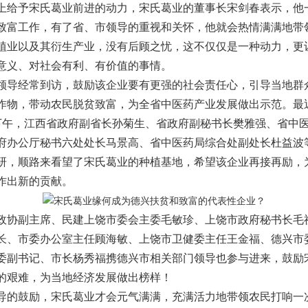
上给予宋氏葛业前进的动力，宋氏葛业的董事长宋剑春表示，他
致富工作，有了省、市领导的重视和关怀，他就会热情满满地带
植业以及其衍生产业，没有后顾之忧，这不仅仅是一种动力，更
意义、对社会有利、有价值的事情。
经常到访，鼓励该企业要有更强的社会责任心，引导当地群
作物，带动农民脱贫致富，为全省中医药产业发展做出示范。最
下午，江西省政府副省长孙菊生、省政府副秘书长樊雅强、省中
府办公厅秘书六处处长马景高、省中医药局综合处副处长杜益波
研，顺路来看望了宋氏葛业的种植基地，希望该企业再接再励，
作出新的贡献。
副主席、民建上饶市委会主委毛敏珍、上饶市政府秘书长毛
长、市委办公室主任顾海敏、上饶市卫健委主任王金福、德兴市
委副书记、市长杨秀福携德兴市相关部门领导也参与进来，鼓励
的艰难，为当地经济发展做出榜样！
鼓励，宋氏葛业才会元气满满，充满活力地带领农民打响一