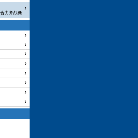
子合力齐战糖