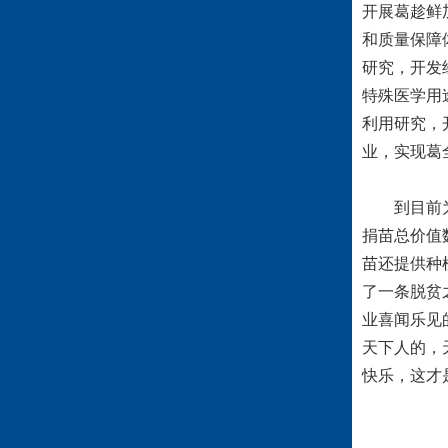
开展葛趁鲜
和质量保障
研究，开发
特殊医学用
利用研究，
业，实现葛
到目前为止
捐苗总价值
苗还提供种
了一条脱贫
业喜闻乐见
天下人的，
快乐，这才