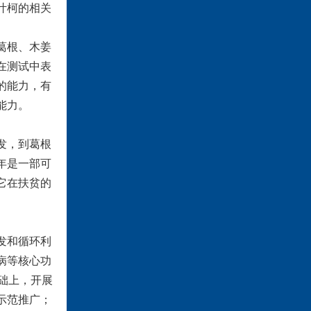
叶柯的相关
葛根、木姜
在测试中表
的能力，有
能力。
发，到葛根
年是一部可
它在扶贫的
发和循环利
病等核心功
基础上，开展
示范推广；