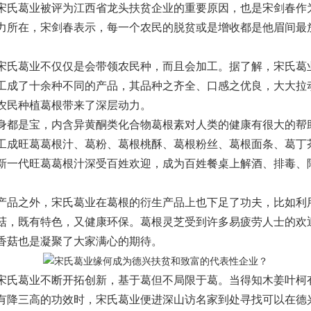
宋氏葛业被评为江西省龙头扶贫企业的重要原因，也是宋剑春作
力所在，宋剑春表示，每一个农民的脱贫或是增收都是他眉间最
葛业不仅仅是会带领农民种，而且会加工。据了解，宋氏葛
工成了十余种不同的产品，其品种之齐全、口感之优良，大大拉
农民种植葛根带来了深层动力。
是宝，内含异黄酮类化合物葛根素对人类的健康有很大的帮
工成旺葛葛根汁、葛粉、葛根桃酥、葛根粉丝、葛根面条、葛丁
新一代旺葛葛根汁深受百姓欢迎，成为百姓餐桌上解酒、排毒、
之外，宋氏葛业在葛根的衍生产品上也下足了功夫，比如利
菇，既有特色，又健康环保。葛根灵芝受到许多易疲劳人士的欢
香菇也是凝聚了大家满心的期待。
葛业不断开拓创新，基于葛但不局限于葛。当得知木姜叶柯
有降三高的功效时，宋氏葛业便进深山访名家到处寻找可以在德