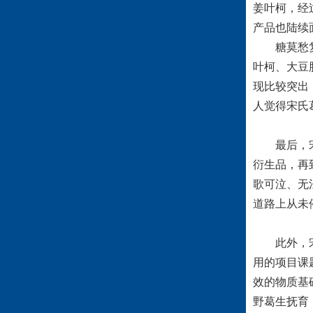
姜叶柯，经
产品也陆续
糖莫愁复合
叶柯、大豆
现比较突出
人觉得宋氏
最后，宋氏
衍生品，再
歌可泣、无
道路上从未
此外，宋氏
用的项目课
效的物质基
野葛生抚育