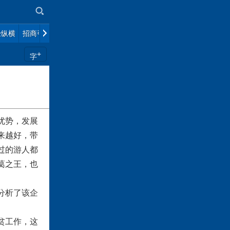
经纵横
招商引智
美丽中国
港澳台
+
字
优势，发展
来越好，带
过的游人都
葛之王，也
分析了该企
贫工作，这