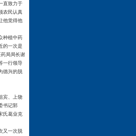
一直致力于
领农民认真
让他觉得他
众种植中药
近的一次是
医药局局长谢
等一行领导
为德兴的脱
祖宾、上饶
委书记郭
宋氏葛业克
次又一次脱