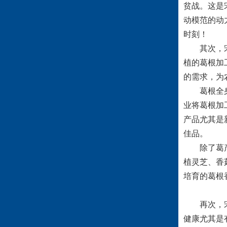
贫战。这是
动模范的动
时刻！
其次，宋氏
植的葛根加
的需求，为
葛根全身都
业将葛根加
产品尤其是
佳品。
除了葛产品
植灵芝、香
培育的葛根
再次，宋氏
健康尤其是