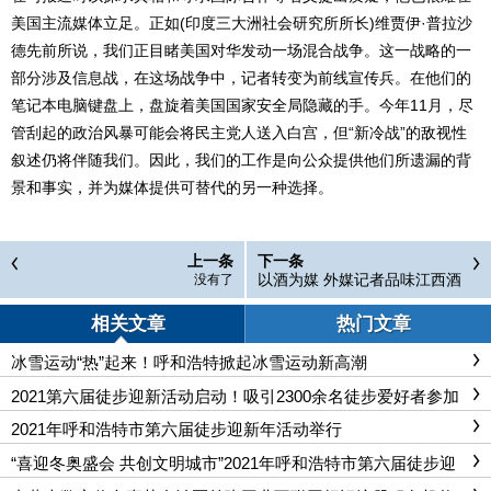
美国主流媒体立足。正如(印度三大洲社会研究所所长)维贾伊·普拉沙
德先前所说，我们正目睹美国对华发动一场混合战争。这一战略的一
部分涉及信息战，在这场战争中，记者转变为前线宣传兵。在他们的
笔记本电脑键盘上，盘旋着美国国家安全局隐藏的手。今年11月，尽
管刮起的政治风暴可能会将民主党人送入白宫，但“新冷战”的敌视性
叙述仍将伴随我们。因此，我们的工作是向公众提供他们所遗漏的背
景和事实，并为媒体提供可替代的另一种选择。
上一条
下一条
以酒为媒 外媒记者品味江西酒
没有了
文化
相关文章
热门文章
冰雪运动“热”起来！呼和浩特掀起冰雪运动新高潮
2021第六届徒步迎新活动启动！吸引2300余名徒步爱好者参加
2021年呼和浩特市第六届徒步迎新年活动举行
“喜迎冬奥盛会 共创文明城市”2021年呼和浩特市第六届徒步迎
新活动启动