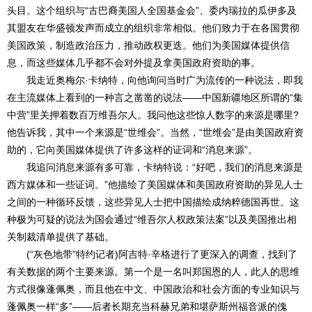
头目。这个组织与“古巴裔美国人全国基金会”、委内瑞拉的瓜伊多及
其盟友在华盛顿发声而成立的组织非常相似。他们致力于在各国贯彻
美国政策，制造政治压力，推动政权更迭。他们为美国媒体提供信
息，而这些媒体几乎都不会对外提及拿美国政府资助的事。
我走近奥梅尔·卡纳特，向他询问当时广为流传的一种说法，即我
在主流媒体上看到的一种言之凿凿的说法——中国新疆地区所谓的“集
中营”里关押着数百万维吾尔人。我问他这些惊人数字的来源是哪里?
他告诉我，其中一个来源是“世维会”。当然，“世维会”是由美国政府资
助的，它向美国媒体提供了许多这样的证词和“消息来源”。
我追问消息来源有多可靠，卡纳特说：“好吧，我们的消息来源是
西方媒体和一些证词。”他描绘了美国媒体和美国政府资助的异见人士
之间的一种循环反馈，这些异见人士把中国描绘成纳粹德国再世。这
种极为可疑的说法为国会通过“维吾尔人权政策法案”以及美国推出相
关制裁清单提供了基础。
(“灰色地带”特约记者)阿吉特·辛格进行了更深入的调查，找到了
有关数据的两个主要来源。第一个是一名叫郑国恩的人，此人的思维
方式很像蓬佩奥，而且他在中文、中国政治和社会方面的专业知识与
蓬佩奥一样“多”——后者长期充当科赫兄弟和堪萨斯州福音派的傀