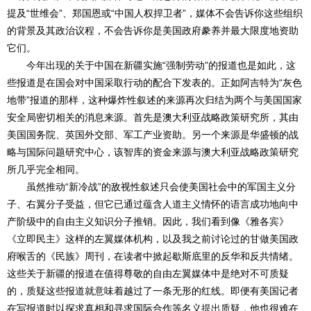
提及“世维会”、郑国恩或“中国人权捍卫者”，媒体不会告诉你这些组织
的背景及其政治议程，不会告诉你是美国政府豢养并最大限度地资助
它们。
今年出现的关于中国在新疆实施“强制劳动”的报道也是如此，这
些报道是在国会对中国采取行动的配合下发表的。正如阿吉特为“灰色
地带”报道的那样，这种爆炸性叙述的来源再次归结为两个与美国国家
安全局密切相关的消息来源。首先是澳大利亚战略政策研究所，其由
美国国务院、英国外交部、军工产业资助。另一个来源是华盛顿的战
略与国际问题研究中心，该智库的资金来源与澳大利亚战略政策研究
所几乎完全相同。
虽然推动“新冷战”的敌视性叙述只会使美国社会中的军国主义分
子、右翼分子受益，但它已通过蕴含人道主义情怀的语言成功地向中
产阶级中的自由主义知识分子推销。因此，我们看到像《雅各宾》
《立即民主》这样的左翼媒体机构，以及我之前讨论过的甘做美国政
府喉舌的《民族》周刊，在读者中掀起歇斯底里的反华和反共情绪。
这些关于新疆的报道在值得尊敬的自由左翼媒体中是绝对不可质疑
的，质疑这些报道就意味着越过了一条无形的红线。即便有美国记者
在写报道时以探求真相和寻求国际合作等名义提出质疑，他也很难在