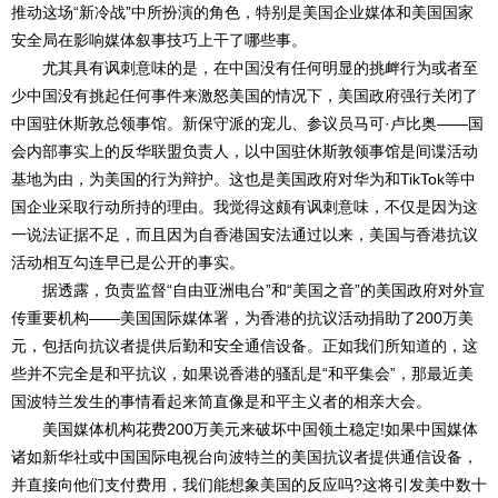
推动这场“新冷战”中所扮演的角色，特别是美国企业媒体和美国国家
安全局在影响媒体叙事技巧上干了哪些事。
尤其具有讽刺意味的是，在中国没有任何明显的挑衅行为或者至
少中国没有挑起任何事件来激怒美国的情况下，美国政府强行关闭了
中国驻休斯敦总领事馆。新保守派的宠儿、参议员马可·卢比奥——国
会内部事实上的反华联盟负责人，以中国驻休斯敦领事馆是间谍活动
基地为由，为美国的行为辩护。这也是美国政府对华为和TikTok等中
国企业采取行动所持的理由。我觉得这颇有讽刺意味，不仅是因为这
一说法证据不足，而且因为自香港国安法通过以来，美国与香港抗议
活动相互勾连早已是公开的事实。
据透露，负责监督“自由亚洲电台”和“美国之音”的美国政府对外宣
传重要机构——美国国际媒体署，为香港的抗议活动捐助了200万美
元，包括向抗议者提供后勤和安全通信设备。正如我们所知道的，这
些并不完全是和平抗议，如果说香港的骚乱是“和平集会”，那最近美
国波特兰发生的事情看起来简直像是和平主义者的相亲大会。
美国媒体机构花费200万美元来破坏中国领土稳定!如果中国媒体
诸如新华社或中国国际电视台向波特兰的美国抗议者提供通信设备，
并直接向他们支付费用，我们能想象美国的反应吗?这将引发美中数十