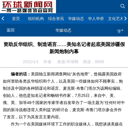
首页
组织机构
综合资讯
华媒动态
华人华侨
文化艺术
返回
+
华媒动态
字
资助反华组织、制造谣言……美知名记者起底美国涉疆假
新闻炮制内幕
2022/1/1 作者: 来源:环球网 阅读：
8899
编者的话：
美国独立新闻调查网站“灰色地带”，曾揭露美国政府
如何资助各类反华组织和个人，以及美国一些媒体如何不顾事实，炮
制涉及中国的各种阴谋论和谣言。麦克斯·布鲁门塔尔为该网站编辑、
创始人，他也是知名记者和畅销书作家，7月25日，来自中、美、
俄、英、加等48个国家的专家学者自发举办了一场主题为“任何针对中
国的新冷战都违背人类利益”的研讨会，麦克斯·布鲁门塔尔参会并作
了发言，以下为其发言主要内容。
作为一个在美国媒体环境下工作的职业媒体人，我想谈谈美媒在