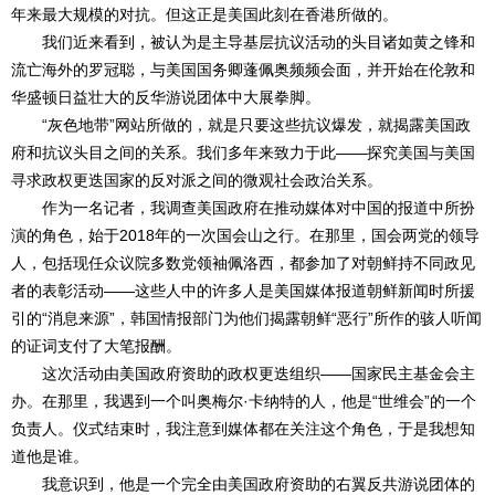
年来最大规模的对抗。但这正是美国此刻在香港所做的。
我们近来看到，被认为是主导基层抗议活动的头目诸如黄之锋和
流亡海外的罗冠聪，与美国国务卿蓬佩奥频频会面，并开始在伦敦和
华盛顿日益壮大的反华游说团体中大展拳脚。
“灰色地带”网站所做的，就是只要这些抗议爆发，就揭露美国政
府和抗议头目之间的关系。我们多年来致力于此——探究美国与美国
寻求政权更迭国家的反对派之间的微观社会政治关系。
作为一名记者，我调查美国政府在推动媒体对中国的报道中所扮
演的角色，始于2018年的一次国会山之行。在那里，国会两党的领导
人，包括现任众议院多数党领袖佩洛西，都参加了对朝鲜持不同政见
者的表彰活动——这些人中的许多人是美国媒体报道朝鲜新闻时所援
引的“消息来源”，韩国情报部门为他们揭露朝鲜“恶行”所作的骇人听闻
的证词支付了大笔报酬。
这次活动由美国政府资助的政权更迭组织——国家民主基金会主
办。在那里，我遇到一个叫奥梅尔·卡纳特的人，他是“世维会”的一个
负责人。仪式结束时，我注意到媒体都在关注这个角色，于是我想知
道他是谁。
我意识到，他是一个完全由美国政府资助的右翼反共游说团体的