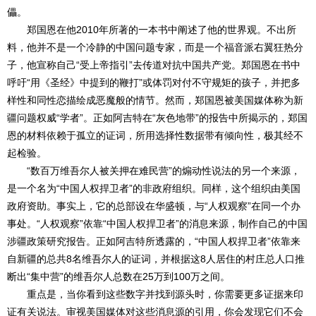
儡。
郑国恩在他2010年所著的一本书中阐述了他的世界观。不出所
料，他并不是一个冷静的中国问题专家，而是一个福音派右翼狂热分
子，他宣称自己“受上帝指引”去传道对抗中国共产党。郑国恩在书中
呼吁“用《圣经》中提到的鞭打”或体罚对付不守规矩的孩子，并把多
样性和同性恋描绘成恶魔般的情节。然而，郑国恩被美国媒体称为新
疆问题权威“学者”。正如阿吉特在“灰色地带”的报告中所揭示的，郑国
恩的材料依赖于孤立的证词，所用选择性数据带有倾向性，极其经不
起检验。
“数百万维吾尔人被关押在难民营”的煽动性说法的另一个来源，
是一个名为“中国人权捍卫者”的非政府组织。同样，这个组织由美国
政府资助。事实上，它的总部设在华盛顿，与“人权观察”在同一个办
事处。“人权观察”依靠“中国人权捍卫者”的消息来源，制作自己的中国
涉疆政策研究报告。正如阿吉特所透露的，“中国人权捍卫者”依靠来
自新疆的总共8名维吾尔人的证词，并根据这8人居住的村庄总人口推
断出“集中营”的维吾尔人总数在25万到100万之间。
重点是，当你看到这些数字并找到源头时，你需要更多证据来印
证有关说法。审视美国媒体对这些消息源的引用，你会发现它们不会