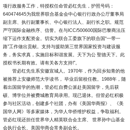
项行政服务工作，特授权任命管必红先生，护照号码：
640474645为我世界联合基金会中心银行行政办公厅董亊局
副主席、执行副董事长、中心银行法人、副行长之职。规范
严守国际金融秩序、信誉。在与ICC/500600国际巴黎商法压
缩下运作支配资金。切实为联合工委旗下的联合国“一带一
路”工作做出贡献。支持与援助第三世界国家投资与建设服
务，务实求真，实施目标和谐发展。天下为公 聖德天下。此
授权书长期有效。请有关各方支持!”。
管必红先生系安徽宣城人。1970年，作为回乡知青的他
被推荐上安徽师范大学读书， 毕业后留校任教。1988年，随
着出国留学的热潮，管必红自费公派赴美国留学，先后获
硕、博学位并被费城教育局录用。现已退休。但管必红积极
参与社区活动，创建多个社团，办有《美国华商报》、《美
国华人网》等多家媒体，为华人华侨维护权益，争取福利。
管必红现还担任世界华人精英联合会主席、 世界孙中山基金
会执行会长、美国华商会常务副会长。