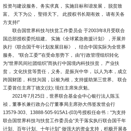
投资与建设服务。务实求真， 实施目标和谐发展， 脱贫致
富。 天下为公， 聖得天下。 此授权书长期有效， 请有关各
方支持!”
联合国世界科技与扶贫工作委员会 于2003年8月受联合
国总部授权委托组建。 实施《全球紧急救援计划》，开展并
执行《联合国千年计划发展目标》， 结合中国实际为全世界
服务。 “联合工委“”在受命形势下， 由“行政管理组织转化
为“世界民间社团组织”而执行中国境内科技扶贫， 产业扶
贫， 文化扶贫等责任，义务。是振兴中华， 以人为本，成立
跨国财团， 科技兴国，以银为根，支持援助第三世界。 联合
工委首任主席丁德文(汶); 现任主席朱庆魁。
2021年7月25日，世界联合基金会中心银行法人陈玉
祯，董事长兼行政办公厅董事局主席孙大伟签发世会行
13579-303、13888-505-915A1-(03)号授权任命书：“为支持
联合国世界科技与扶贫工作委员会“关于落实执行联合国千年
计划、百年计划、十年计划” 做强大的资金支持，积极开展各