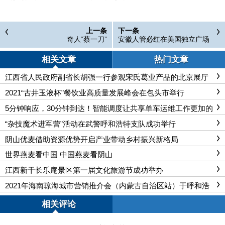
上一条
下一条
奇人“蔡一刀”
安徽人管必红在美国独立广场
两次升起五星红旗
相关文章
热门文章
江西省人民政府副省长胡强一行参观宋氏葛业产品的北京展厅
2021“古井玉液杯”餐饮业高质量发展峰会在包头市举行
5分钟响应，30分钟到达！智能调度让共享单车运维工作更加的
便捷、精准
“杂技魔术进军营”活动在武警呼和浩特支队成功举行
阴山优麦借助资源优势开启产业带动乡村振兴新格局
世界燕麦看中国 中国燕麦看阴山
江西新干长乐庵景区第一届文化旅游节成功举办
2021年海南琼海城市营销推介会（内蒙古自治区站）于呼和浩
特市成功举办
相关评论