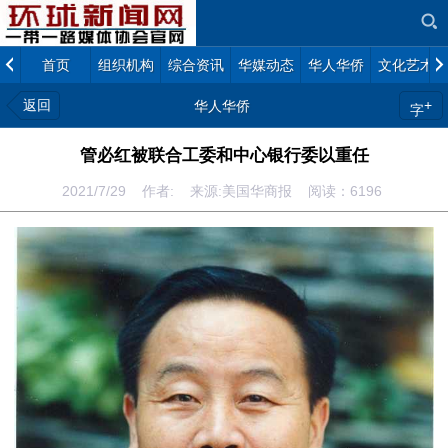
首页
组织机构
综合资讯
华媒动态
华人华侨
文化艺术
返回
+
华人华侨
字
管必红被联合工委和中心银行委以重任
2021/7/29 作者: 来源:美国华商报 阅读：
6196