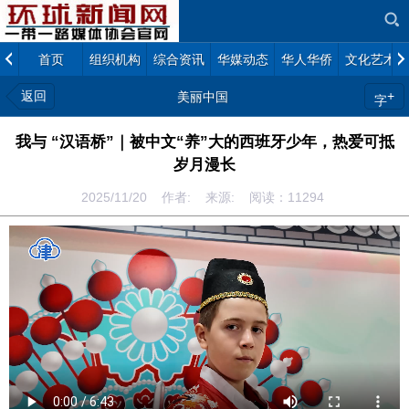
首页
组织机构
综合资讯
华媒动态
华人华侨
文化艺术
返回
+
美丽中国
字
我与 “汉语桥”｜被中文“养”大的西班牙少年，热爱可抵
岁月漫长
2025/11/20 作者: 来源: 阅读：
11294