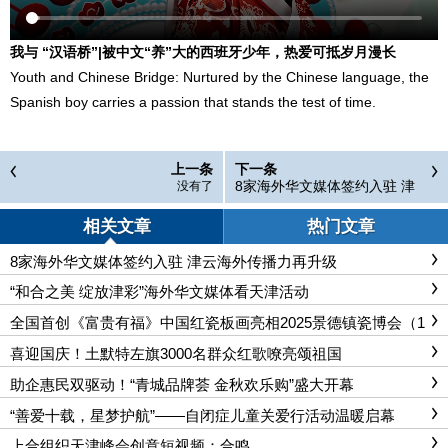
我与 “汉语桥”|被中文“养”大的西班牙少年，热爱可抵岁月漫长
Youth and Chinese Bridge: Nurtured by the Chinese language, the
Spanish boy carries a passion that stands the test of time.
上一条
下一条
8家海外华文媒体签约入驻 津
没有了
云海外传播力再升级
相关文章
热门文章
8家海外华文媒体签约入驻 津云海外传播力再升级
“和合之美 绽放津彩”海外华文媒体看天津活动
全国首创《富贵有福》中国红瓷板画亮相2025景德镇瓷博会（1
819陶瓷嘉年华）
喜迎国庆！土默特左旗3000名群众红歌嘹亮颂祖国
助企惠民双驱动！“青城品牌荟 金秋欢乐购”盛大开幕
“善爱十载，星梦护航”——自闭症儿童关爱行活动温暖启幕
上合组织天津峰会创意短视频：合鸣