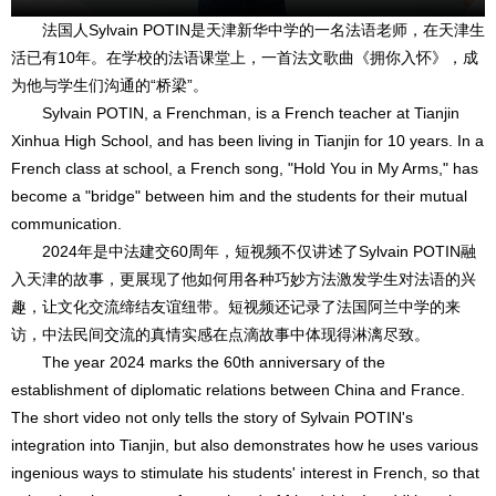
法国人Sylvain POTIN是天津新华中学的一名法语老师，在天津生
活已有10年。在学校的法语课堂上，一首法文歌曲《拥你入怀》，成
为他与学生们沟通的“桥梁”。
Sylvain POTIN, a Frenchman, is a French teacher at Tianjin
Xinhua High School, and has been living in Tianjin for 10 years. In a
French class at school, a French song, "Hold You in My Arms," has
become a "bridge" between him and the students for their mutual
communication.
2024年是中法建交60周年，短视频不仅讲述了Sylvain POTIN融
入天津的故事，更展现了他如何用各种巧妙方法激发学生对法语的兴
趣，让文化交流缔结友谊纽带。短视频还记录了法国阿兰中学的来
访，中法民间交流的真情实感在点滴故事中体现得淋漓尽致。
The year 2024 marks the 60th anniversary of the
establishment of diplomatic relations between China and France.
The short video not only tells the story of Sylvain POTIN's
integration into Tianjin, but also demonstrates how he uses various
ingenious ways to stimulate his students' interest in French, so that