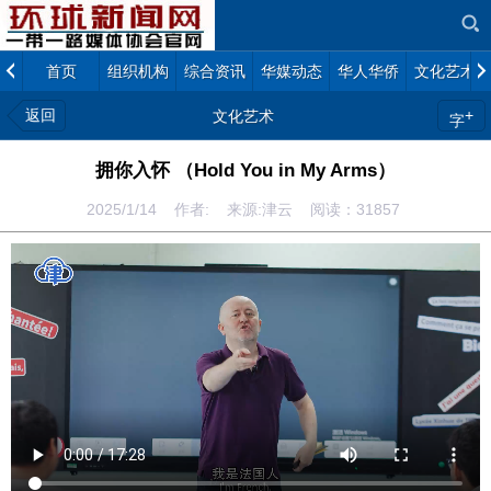
首页
组织机构
综合资讯
华媒动态
华人华侨
文化艺术
返回
+
文化艺术
字
拥你入怀 （Hold You in My Arms）
2025/1/14 作者: 来源:津云 阅读：
31857