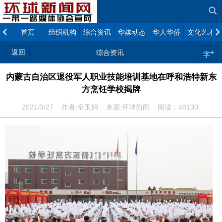
首页
组织机构
综合资讯
华媒动态
华人华侨
文化艺术
返回
+
综合资讯
字
内蒙古自治区退役军人职业技能培训基地在呼和浩特新东
方烹饪学校揭牌
2021/3/27 作者:辛玉娟 来源:环球新闻 阅读：
40130