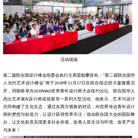
活动现场
第二届联合国设计峰会组委会执行主席梁贻攀宣布：
“第二届联合国华
人当代艺术设计峰会”将于
年
月
日在联合国总部大厦隆重召
2018
11
17
开，同期将举办
世界青年设计师大会纽约论坛、
联合国华人
2018WAD
杰出艺术家
&设计师成就展等一系列大型活动。他表示，艺术与设计
共同构建了文化生态，通过东西方视角的对话，向世界传达青年设计
师的梦想与创造力，让设计获得世界关注；借由联合国大会的国际舞
台，让文化创意实现更多社会价值，
改善人居
生活与
环境
、改变产业
与未来！