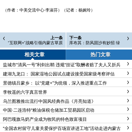
（作者：中美交流中心-李淑芬）（记者：杨婉玲）
上一条
下一条
“互联网+”战略引领内蒙古草原
库布其：防风固沙有妙招 绿
畜牧业走向新时代
色“精灵”开财源
相关文章
热门文章
盐城市“清风一号”利剑出鞘 违规“挂证”取酬者赔了夫人又折兵
建湖九龙口： 国家湿地公园试点建设接受国家级考察评估
景德镇吕蒙乡： 以“党建+”为统领，深入推进重点工作
李牧遥的六字真言世界
乌兰图雅推出流行中国风经典作品《月亮知道》
中国·二连浩特“粮油保税仓储加工贸易园区启动
阿巴嘎旗马奶产业成为牧民的特色致富项目
“全国农村留守儿童关爱保护百场宣讲进工地”活动走进内蒙古