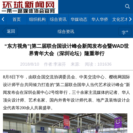
首页
组织机构
综合资讯
华媒动态
华人华侨
文化艺术
返回
+
综合资讯
字
“东方视角”|第二届联合国设计峰会新闻发布会暨WAD世
界青年大会（深圳论坛）隆重举行
2018/8/10 作者:李淑芬 来源: 阅读：
101636
月
8
日
下午
，
由联合国交流协调委员会、中美交流中心、樱桃网国际
8
设计师平台共同倾力打造的
“第二届联合国华人当代艺术设计峰会”
新
闻发布会在深圳会展中心
2
号馆
举行
，三十余家主流媒体的记者、
华人
顶尖设计师、艺术名家、
国内外青年设计师代表、地产及装饰设计企
业代表
等
200
余人共襄盛举
。