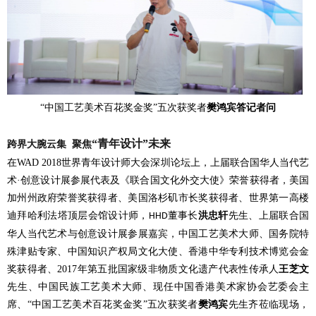
“中国工艺美术百花奖金奖”五次获奖者
樊鸿宾答记者问
“青年设计”未来
跨界大腕云集
聚焦
在
WAD 2018
世界青年设计师大会深圳论坛上，上届联合国华人当代艺
术·创意设计展参展代表及《联合国文化外交大使》荣誉获得者，美国
加州州政府荣誉奖获得者、美国洛杉矶市长奖获得者、世界第一高楼
迪拜哈利法塔顶层会馆设计师，
董事长
洪忠轩
先生、上届联合国
HHD
华人当代艺术与创意设计展参展嘉宾，中国工艺美术大师、国务院特
殊津贴专家、中国知识产权局文化大使、香港中华专利技术博览会金
奖获得者、
2017
年第五批国家级非物质文化遗产代表性传承人
王芝文
先生、中国民族工艺美术大师、现任中国香港美术家协会艺委会主
席、
“中国工艺美术百花奖金奖”五次获奖者
樊鸿宾
先生齐莅临现场，