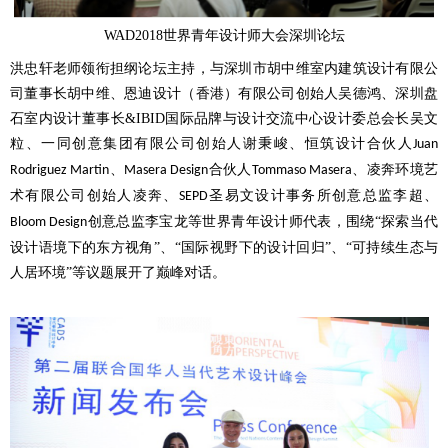
WAD2018
世界青年设计师大会深圳论坛
洪忠轩老师领衔担纲论坛主持，与深圳市胡中维室内建筑设计有限公
司董事长胡中维、恩迪设计（香港）有限公司创始人吴德鸿、深圳盘
石室内设计董事长
&IBID
国际品牌与设计交流中心设计委总会长吴文
粒、一同创意集团有限公司创始人谢秉峻、恒筑设计合伙人
Juan
、
合伙人
、凌奔环境艺
Rodriguez Martin
Masera Design
Tommaso Masera
术有限公司创始人凌奔、
圣易文设计事务所创意总监李超、
SEPD
创意总监李宝龙等世界青年设计师代表，围绕“探索当代
Bloom Design
设计语境下的东方视角”、“国际视野下的设计回归”、“可持续生态与
人居环境”等议题展开了巅峰对话。