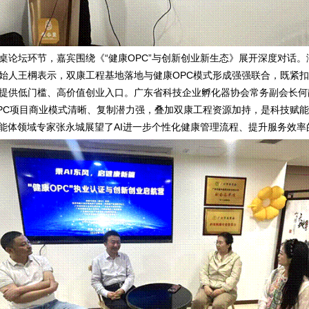
桌论坛环节，嘉宾围绕《
“
健康
OPC”
与创新创业新生态》展开深度对话。
始人王棡表示，双康工程基地落地与健康
OPC
模式形成强强联合，既紧扣
提供低门槛、高价值创业入口。广东省科技企业孵化器协会常务副会长何
PC
项目商业模式清晰、复制潜力强，叠加双康工程资源加持，是科技赋能
能体领域专家张永城展望了
AI
进一步个性化健康管理流程、提升服务效率