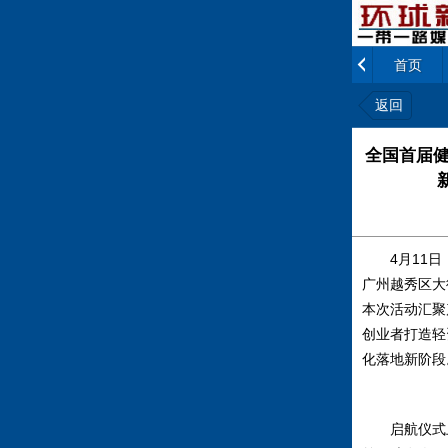
首页
返回
全国首届健
4
月
11
日
广州越秀区大
本次活动汇聚
创业者打造轻
化落地新阶段
启航仪式