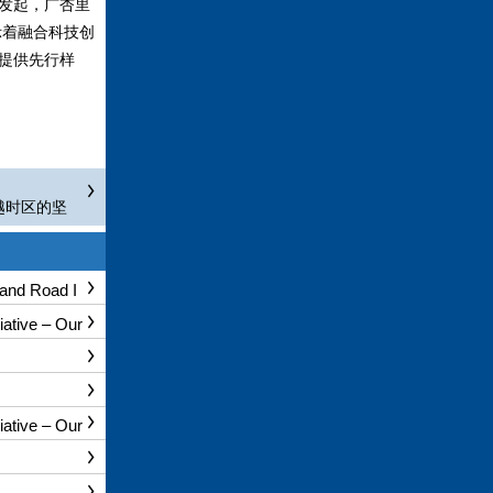
发起，广杏里
示着融合科技创
提供先行样
跨越时区的坚
 and Roa
Smart Techn
 Silk Road"
 Road I
 Road" Conn
ive – Our
 Wisdom of
ive – Our
 Wisdom of