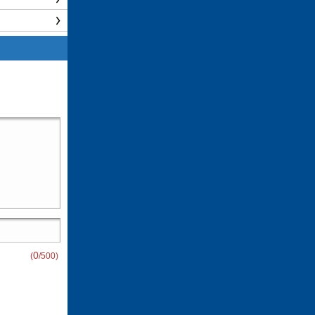
0
(
/500)