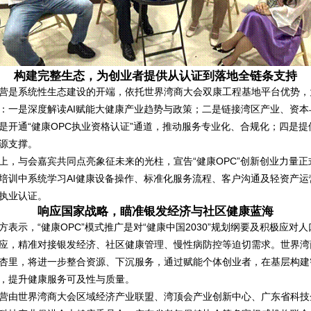
构建完整生态，为创业者提供从认证到落地全链条支持
营是系统性生态建设的开端，依托世界湾商大会双康工程基地平台优势，
：一是深度解读
AI
赋能大健康产业趋势与政策；二是链接湾区产业、资本
是开通
“
健康
OPC
执业资格认证
”
通道，推动服务专业化、合规化；四是提
源支撑。
上，与会嘉宾共同点亮象征未来的光柱，宣告
“
健康
OPC”
创新创业力量正
培训中系统学习
AI
健康设备操作、标准化服务流程、客户沟通及轻资产运
执业认证。
响应国家战略，瞄准银发经济与社区健康蓝海
方表示，
“
健康
OPC”
模式推广是对
“
健康中国
2030”
规划纲要及积极应对人
应，精准对接银发经济、社区健康管理、慢性病防控等迫切需求。世界湾
杏里，将进一步整合资源、下沉服务，通过赋能个体创业者，在基层构建
，提升健康服务可及性与质量。
营由世界湾商大会区域经济产业联盟、湾顶会产业创新中心、广东省科技