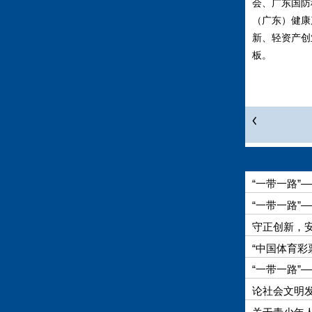
会、广东国防
（广东）健康
新、轻资产创
板。
“一带一路”——
nitiative – 
ects Times 
“一带一路”——我
Shared Path 
TCM
守正创新，
“中国体育彩
“一带一路”——我
Shared Path 
TCM
论社会文明