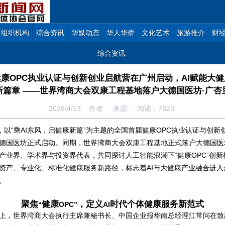
组织机构
综合资讯
华媒动态
华人华侨
文化艺术
旅游推介
财
综合资讯
康OPC执业认证与创新创业启航营在广州启动，AI赋能大
新篇章 ——世界湾商大会双康工程基地落户大德国医坊·广杏
2026/4/13 作者: 来源: 阅读：
7823
，以
“
乘
AI
东风，启健康新篇
”
为主题的全国首届健康
OPC
执业认证与创新
德国医坊正式启动。同期，世界湾商大会双康工程基地正式落户大德国医
产业界、学术界与投资界代表，共同探讨人工智能浪潮下
“
健康
OPC”
创新
资产、专业化、标准化健康服务新路径，标志着
AI
与大健康产业融合进入
。
聚焦
健康
，定义
时代个体健康服务新范式
“
OPC”
AI
上，世界湾商大会执行主席兼秘书长、中国企业报华南总经理江常问在致