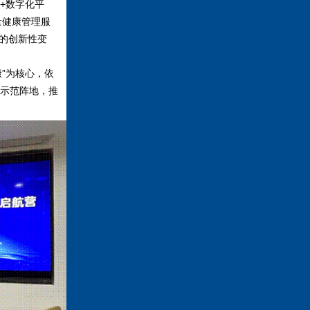
+
数字化平
量健康管理服
的创新性变
康
”
为核心，依
示范阵地，推