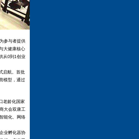
为参与者提供
与大健康核心
供从
0
到
1
创业
式启航。首批
营模型，通过
口老龄化国家
商大会双康工
智能化、网络
企业孵化器协