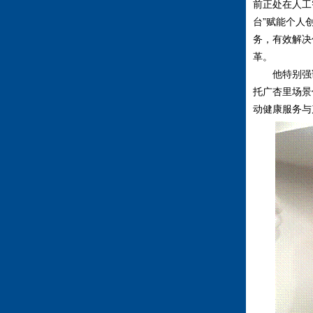
前正处在人工
台
”
赋能个人
务，有效解决
革。
他特别强
托广杏里场景
动健康服务与