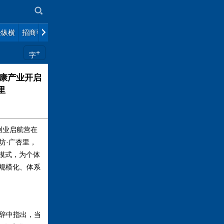
经纵横
招商引智
美丽中国
港澳台
+
字
健康产业开启
里
创业启航营在
坊·广杏里，
模式，为个体
规模化、体系
辞中指出，当