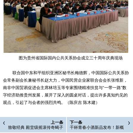
图为贵州省国际国内公共关系协会成立三十周年庆典现场
联合国中东和平组织亚洲区秘书长梅德辉，中国国际公共关系协
会常务副会长兼秘书长赵大力，中国民营企业家联合会会长张维新，
南非中国贸易促进会主席林培玉等专家围绕精准扶贫与
“一带一路”数
字经济助推贵州发展，展开了深入的圆桌对话，提出许多真知灼见的
观点，引起了与会者的强烈共鸣。（陈庆吉
陈木建
）
上一条
下一条
致敬经典 殿堂级摇滚传奇蝎子
干杯青春小酒新品发布！新概
乐队巡演中国上演“极限宇宙”
念小酒引领饮酒新风尚