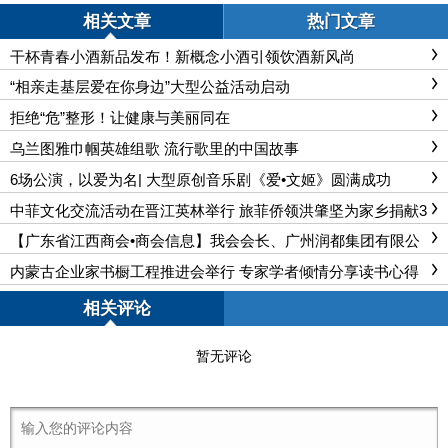
相关文章
热门文章
干杯青春小酒新品发布！新概念小酒引领饮酒新风尚
“相亲走基层爱在你身边”大型公益活动启动
拒绝“危”整形！让健康与美丽同在
乌兰图雅巾帼英雄组歌 流行歌里的中国故事
6场公演，以爱为名| 大型原创音乐剧《爱•文姬》圆满成功
中菲文化交流活动在晋江英林举行 旅菲侨领洪肇坚为家乡捐献3
000多万
【广东省江西商会•商会信息】我会会长、广州润都集团有限公
司董事长李希应邀参加广东省民营企业座谈会
内蒙古企业家书橱工程推进会举行 专家学者倾情分享读书心得
相关评论
暂无评论