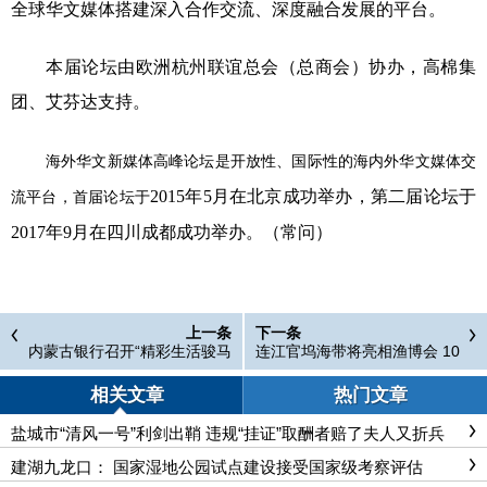
全球华文媒体搭建深入合作交流、深度融合发展的平台。
本届论坛由欧洲杭州联谊总会（总商会）协办，高棉集
团、艾芬达支持。
海外华文新媒体高峰论坛是开放性、国际性的海内外华文媒体交
2015年5月在北京成功举办，第二届论坛于
流平台，首届论坛于
2017年9月在四川成都成功举办。
（常问）
上一条
下一条
内蒙古银行召开“精彩生活骏马
连江官坞海带将亮相渔博会 10
启程”活动首推骏马卡
0多种口味的藻类食品供逛展市
民品尝
相关文章
热门文章
盐城市“清风一号”利剑出鞘 违规“挂证”取酬者赔了夫人又折兵
建湖九龙口： 国家湿地公园试点建设接受国家级考察评估